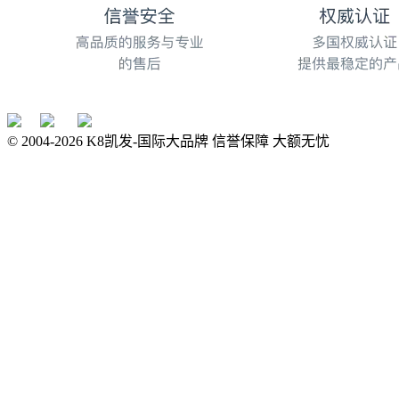
© 2004-
2026
K8凯发-国际大品牌 信誉保障 大额无忧