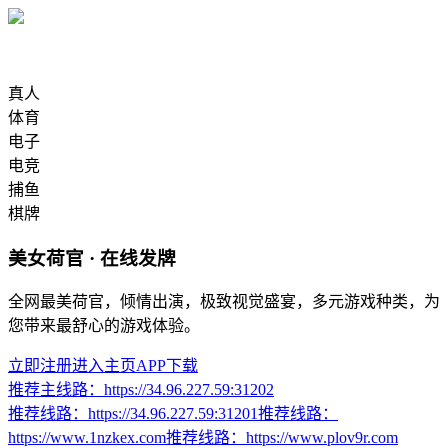
真人
体育
电子
电竞
捕鱼
棋牌
美女荷官 · 在线发牌
全网最美荷官，倾情出演，极致视觉盛宴，多元游戏种类，为
您带来最舒心的游戏体验。
立即注册
进入主页
APP下载
推荐主线路：
https://34.96.227.59:31202
推荐线路：
https://34.96.227.59:31201
推荐线路：
https://www.1nzkex.com
推荐线路：
https://www.plov9r.com