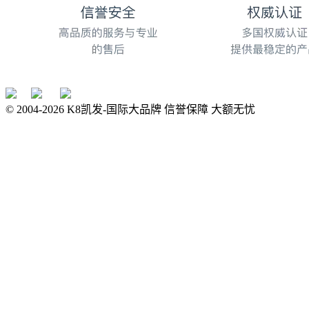
© 2004-
2026
K8凯发-国际大品牌 信誉保障 大额无忧